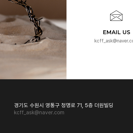
EMAIL US
kcff_ask@naver.
경기도 수원시 영통구 청명로 71, 5층 더원빌딩
kcff_ask@naver.com